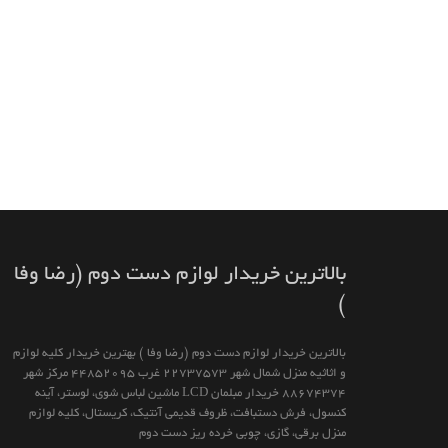
بالاترين خريدار لوازم دست دوم (رضا وفا
)
بالاترين خريدار لوازم دست دوم (رضا وفا ) بهترین خريدار كليه لوازم
و اثاثیه منزل شمال شهر 22737573 غرب 44852095 مركز شهر
88674374 خريدار مبلمان LCD ماشين لباس شوى، لوستر، آينه
كنسول، فرش دستبافت، ظروف قديمى آنتيك، كريستال، كليه لوازم
منزل برقى، گازى، چوبى خرده ريز دست دوم