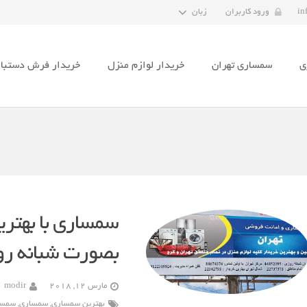
in
ورود کاربران
زبان
ی
سمساری تهران
خریدار لوازم منزل
خریدار فرش دستبا
سمساری با بهتری
بصورت شبانه رو
مارس 12, 2018
modir
بهترین سمساری
,
سمساری
,
سمسا