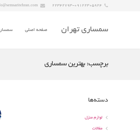
fo@semsaritehran.com
22342793-09122305924
سمساری تهران
صفحه اصلی
سمسار
برچسب:
بهترین سمساری
دسته‌ها
لوازم منزل
مقالات