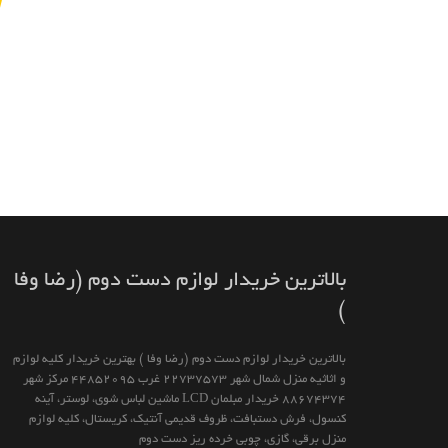
بالاترين خريدار لوازم دست دوم (رضا وفا
)
بالاترين خريدار لوازم دست دوم (رضا وفا ) بهترین خريدار كليه لوازم
و اثاثیه منزل شمال شهر 22737573 غرب 44852095 مركز شهر
88674374 خريدار مبلمان LCD ماشين لباس شوى، لوستر، آينه
كنسول، فرش دستبافت، ظروف قديمى آنتيك، كريستال، كليه لوازم
منزل برقى، گازى، چوبى خرده ريز دست دوم