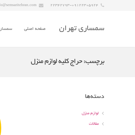
fo@semsaritehran.com
22342793-09122305924
سمساری تهران
صفحه اصلی
سمسار
برچسب:
حراج کلیه لوازم منزل
دسته‌ها
لوازم منزل
مقالات