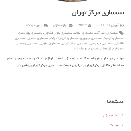
سمساری مرکز تهران
آوریل 26, 2018
modir
لوازم منزل
بدون دیدگاه
سمساری امیر آباد
,
سمساری انقلاب
,
سمساری بلوار کشاورز
,
سمساری بهارستان
,
سمساری توحید
,
سمساری جمهوری
,
سمساری دروازه دولت
,
سمساری سعدی
,
سمساری
طالقانی
,
سمساری فردوسی
,
سمساری مرکز تهران
,
سمساری مطهری
,
سمساری ولیعصر
,
سمساری کریمخان
,
سمساری یوسف آباد
بهترین خریدار و فروشنده کلیه لوازم منزل اعم از لوازم آنتیک و دست دوم در تمام
محله ها و مناطق مرکز تهران با برترین قیمت -سمساری مرکز تهران پیشرو در…
دسته‌ها
لوازم منزل
مقالات