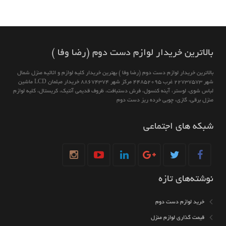
بالاترين خريدار لوازم دست دوم (رضا وفا )
بالاترين خريدار لوازم دست دوم (رضا وفا ) بهترین خريدار كليه لوازم و اثاثیه منزل شمال
شهر 22737573 غرب 44852095 مركز شهر 88674374 خريدار مبلمان LCD ماشين
لباس شوى، لوستر، آينه كنسول، فرش دستبافت، ظروف قديمى آنتيك، كريستال، كليه لوازم
منزل برقى، گازى، چوبى خرده ريز دست دوم
شبکه های اجتماعی
نوشته‌های تازه
خرید لوازم دست دوم
قیمت گذاری لوازم منزل