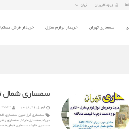
in
ورود کاربران
زبان
ی
سمساری تهران
خریدار لوازم منزل
خریدار فرش دستبا
سمساری شمال ت
آوریل 26, 2018
modir
سمساری آرژانتین
,
سمساری اقد
دربند
,
سمساری درکه
,
سمساری زعفرا
سمساری قلهک
,
سمساری قیطریه
,
سمس