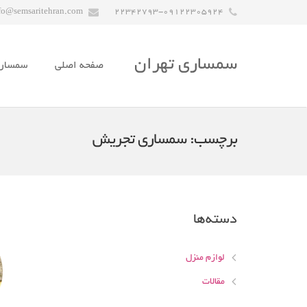
fo@semsaritehran.com
22342793-09122305924
سمساری تهران
صفحه اصلی
سمسار
برچسب:
سمساری تجریش
دسته‌ها
لوازم منزل
مقالات