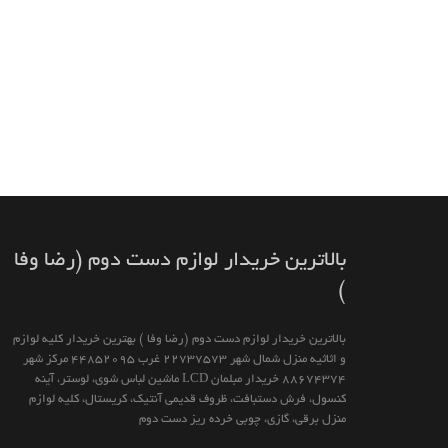
بالاترين خريدار لوازم دست دوم (رضا وفا
)
بالاترين خريدار لوازم دست دوم (رضا وفا ) بهترین خريدار كليه لوازم
و اثاثیه منزل شمال شهر 22737573 غرب 44852095 مركز شهر
88674374 خريدار مبلمان LCD ماشين لباس شوى، لوستر، آينه
كنسول، فرش دستبافت، ظروف قديمى آنتيك، كريستال، كليه لوازم
منزل برقى، گازى، چوبى خرده ريز دست دوم