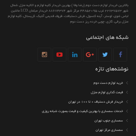
بالاترين خريدار لوازم دست دوم (رضا وفا ) بهترین خريدار كليه لوازم و اثاثیه منزل شمال
شهر 22737573 غرب 44852095 مركز شهر 88674374 خريدار مبلمان LCD ماشين
لباس شوى، لوستر، آينه كنسول، فرش دستبافت، ظروف قديمى آنتيك، كريستال، كليه لوازم
منزل برقى، گازى، چوبى خرده ريز دست دوم
شبکه های اجتماعی
نوشته‌های تازه
خرید لوازم دست دوم
قیمت گذاری لوازم منزل
خریدار فرش دستباف ۰ تا ۱۰۰ در تهران
خدمات سمساری با بهترین کیفیت و قیمت بصورت شبانه روزی
سمساری جنوب تهران
سمساری مرکز تهران