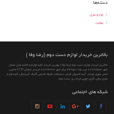
دسته‌ها
لوازم منزل
مقالات
بالاترين خريدار لوازم دست دوم (رضا وفا )
بالاترين خريدار لوازم دست دوم (رضا وفا ) بهترین خريدار كليه لوازم و اثاثیه منزل شمال
شهر 22737573 غرب 44852095 مركز شهر 88674374 خريدار مبلمان LCD ماشين
لباس شوى، لوستر، آينه كنسول، فرش دستبافت، ظروف قديمى آنتيك، كريستال، كليه لوازم
منزل برقى، گازى، چوبى خرده ريز دست دوم
شبکه های اجتماعی