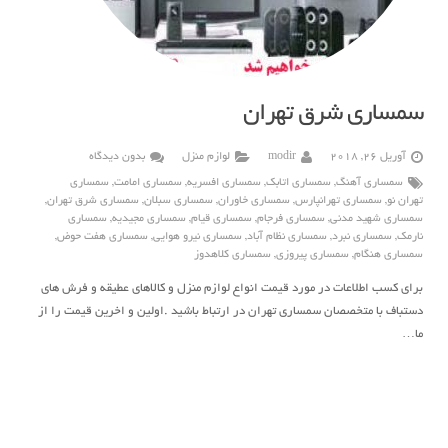
سمساری شرق تهران
آوریل 26, 2018
modir
لوازم منزل
بدون دیدگاه
سمساری آهنگ
,
سمساری اتابک
,
سمساری افسریه
,
سمساری امامت
,
سمساری
تهران نو
,
سمساری تهرانپارس
,
سمساری خاوران
,
سمساری سبلان
,
سمساری شرق تهران
,
سمساری شهید مدنی
,
سمساری فرجام
,
سمساری قیام
,
سمساری مجیدیه
,
سمساری
نارمک
,
سمساری نبرد
,
سمساری نظام آباد
,
سمساری نیرو هوایی
,
سمساری هفت حوض
,
سمساری هنگام
,
سمساری پیروزی
,
سمساری کلاهدوز
برای کسب اطلاعات در مورد قیمت انواع لوازم منزل و کالاهای عطیقه و فرش های
دستباف با متخصصان سمساری تهران در ارتباط باشید .اولین و اخرین قیمت را از
ما…