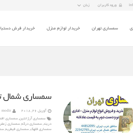
in
ورود کاربران
زبان
ی
سمساری تهران
خریدار لوازم منزل
خریدار فرش دستبا
سمساری شمال ت
آوریل 26, 2018
modir
سمساری آرژانتین
,
سمساری اقد
دربند
,
سمساری درکه
,
سمساری زعفرا
سمساری قلهک
,
سمساری قیطریه
,
سمس