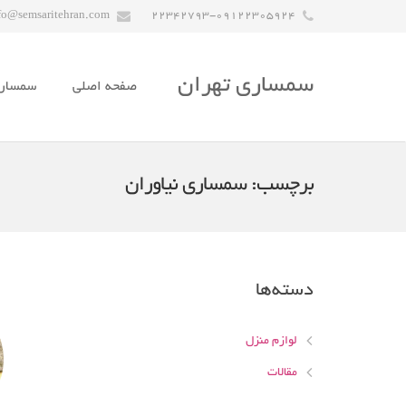
fo@semsaritehran.com
22342793-09122305924
سمساری تهران
صفحه اصلی
سمسار
برچسب:
سمساری نیاوران
دسته‌ها
لوازم منزل
مقالات