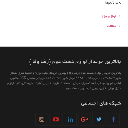
دسته‌ها
لوازم منزل
مقالات
بالاترين خريدار لوازم دست دوم (رضا وفا )
بالاترين خريدار لوازم دست دوم (رضا وفا ) بهترین خريدار كليه لوازم و اثاثیه منزل شمال
شهر 22737573 غرب 44852095 مركز شهر 88674374 خريدار مبلمان LCD ماشين
لباس شوى، لوستر، آينه كنسول، فرش دستبافت، ظروف قديمى آنتيك، كريستال، كليه لوازم
منزل برقى، گازى، چوبى خرده ريز دست دوم
شبکه های اجتماعی