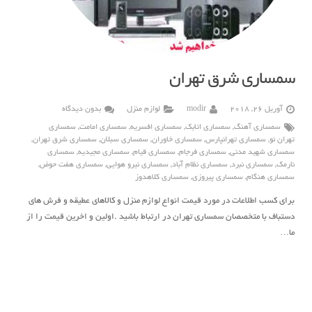
سمساری شرق تهران
آوریل 26, 2018
modir
لوازم منزل
بدون دیدگاه
سمساری آهنگ
,
سمساری اتابک
,
سمساری افسریه
,
سمساری امامت
,
سمساری
تهران نو
,
سمساری تهرانپارس
,
سمساری خاوران
,
سمساری سبلان
,
سمساری شرق تهران
,
سمساری شهید مدنی
,
سمساری فرجام
,
سمساری قیام
,
سمساری مجیدیه
,
سمساری
نارمک
,
سمساری نبرد
,
سمساری نظام آباد
,
سمساری نیرو هوایی
,
سمساری هفت حوض
,
سمساری هنگام
,
سمساری پیروزی
,
سمساری کلاهدوز
برای کسب اطلاعات در مورد قیمت انواع لوازم منزل و کالاهای عطیقه و فرش های
دستباف با متخصصان سمساری تهران در ارتباط باشید .اولین و اخرین قیمت را از
ما…