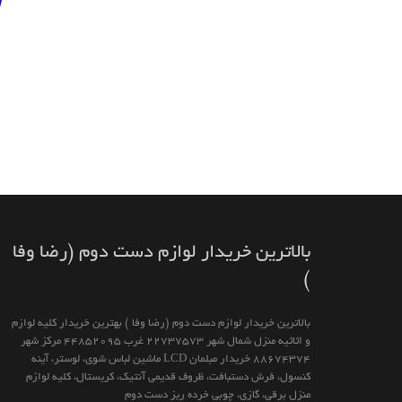
بالاترين خريدار لوازم دست دوم (رضا وفا
)
بالاترين خريدار لوازم دست دوم (رضا وفا ) بهترین خريدار كليه لوازم
و اثاثیه منزل شمال شهر 22737573 غرب 44852095 مركز شهر
88674374 خريدار مبلمان LCD ماشين لباس شوى، لوستر، آينه
كنسول، فرش دستبافت، ظروف قديمى آنتيك، كريستال، كليه لوازم
منزل برقى، گازى، چوبى خرده ريز دست دوم