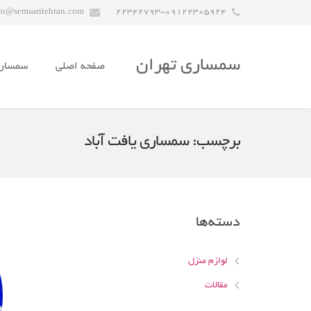
fo@semsaritehran.com
22342793-09122305924
سمساری تهران
صفحه اصلی
سمسار
برچسب:
سمساری یافت آباد
دسته‌ها
لوازم منزل
مقالات