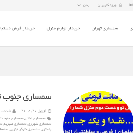
in
ورود کاربران
زبان
ی
سمساری تهران
خریدار لوازم منزل
خریدار فرش دستبا
سمساری جنوب ت
آوریل 26, 2018
modir
سمساری تختی
,
سمساری جنوب ت
سمساری شهرری
,
سمساری منیریه
,
سم
پاستور
,
سمساری کارگر جنوبی
,
سمسار