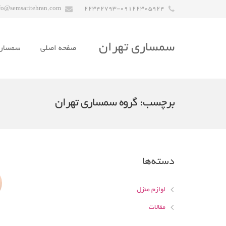
fo@semsaritehran.com
22342793-09122305924
سمساری تهران
صفحه اصلی
سمسار
برچسب:
گروه سمساری تهران
دسته‌ها
لوازم منزل
مقالات