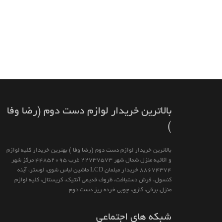
بالاترين خريدار لوازم دست دوم (رضا وفا
)
بالاترين خريدار لوازم دست دوم (رضا وفا ) بهترین خريدار كليه لوازم
و اثاثیه منزل شمال شهر 22737573 غرب 44852095 مركز شهر
88674374 خريدار مبلمان LCD ماشين لباس شوى، لوستر، آينه
كنسول، فرش دستبافت، ظروف قديمى آنتيك، كريستال، كليه لوازم
منزل برقى، گازى، چوبى خرده ريز دست دوم
شبکه های اجتماعی